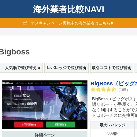
海外業者比較NAVI
ボーナスキャンペーン実施中の海外業者はこちら▶
Bigboss
人気順で並び替え
レバレッジで並び替え
取引コストで並び替え
BigBoss（ビッ
（185）
BigBoss（ビッグボ
語サポートが手厚く、
なく利用することができ
トはボーナスに交換可
最大レバレッジ
999倍
詳細ページ