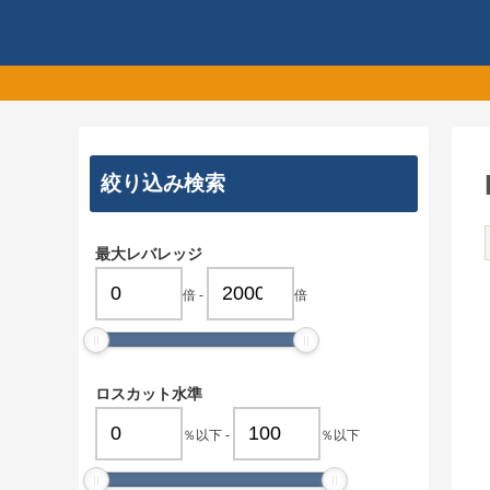
絞り込み検索
最大レバレッジ
倍
-
倍
ロスカット水準
％以下
-
％以下