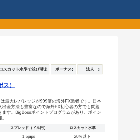
ロスカット水準で並び替え
ボーナス
法人
グボス）
ス）は最大レバレッジが999倍の海外FX業者です。日本
入出金方法も豊富なので海外FX初心者の方でも問題
ます。BigBossポイントプログラムがあり、ポイン
能。
スプレッド（ドル円）
ロスカット水準
1.5pips
20％以下