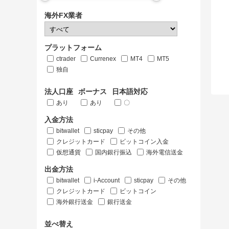
海外FX業者
プラットフォーム
ctrader
Currenex
MT4
MT5
独自
法人口座
ボーナス
日本語対応
あり
あり
〇
入金方法
bitwallet
sticpay
その他
クレジットカード
ビットコイン入金
仮想通貨
国内銀行振込
海外電信送金
出金方法
bitwallet
i-Account
sticpay
その他
クレジットカード
ビットコイン
海外銀行送金
銀行送金
並べ替え